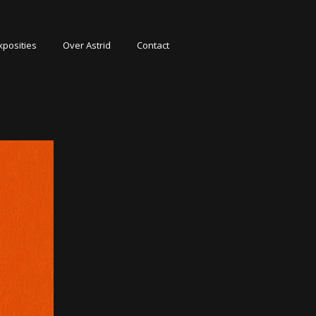
xposities
Over Astrid
Contact
aties
eging
ctuur