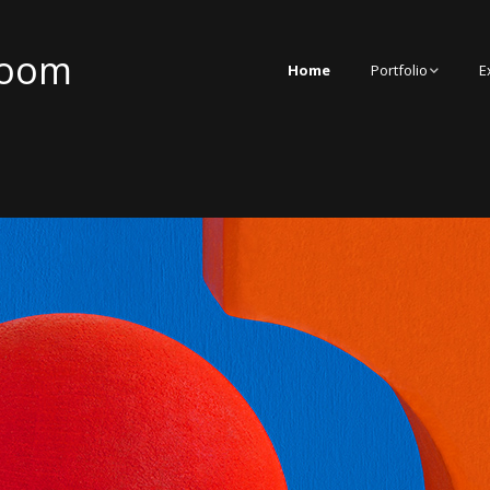
boom
Home
Portfolio
E
Fotografische Cre
Fotografie in Bew
Fotografie Archite
Fotografie Natuur
Mozaïek (tot 2012)